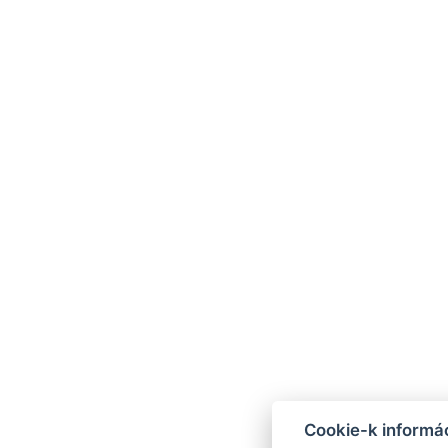
VISSZA A SZOBÁKHOZ
Általános információk
Adatvédelem
ÁSZF
Impresszum
Cookie-k informác