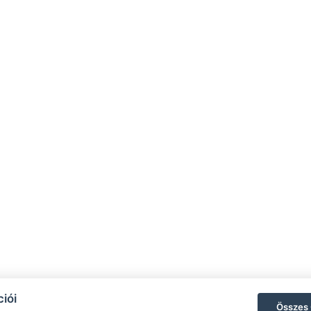
Kapcsolatok
info.cserhatvendeghazak@gmail.com
+36204111233
+36302294528
iói
Összes 